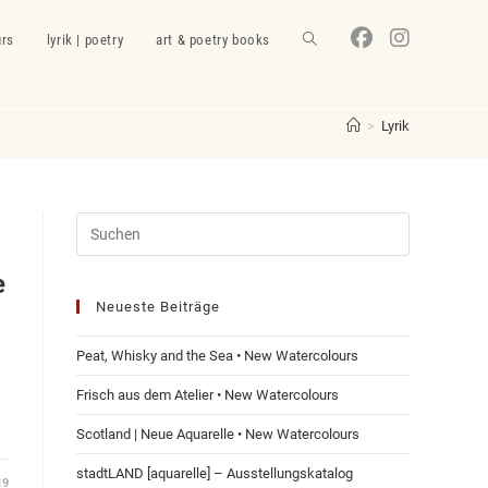
urs
lyrik | poetry
art & poetry books
Website-
Suche
>
Lyrik
umschalten
e
Neueste Beiträge
Peat, Whisky and the Sea • New Watercolours
Frisch aus dem Atelier • New Watercolours
Scotland | Neue Aquarelle • New Watercolours
stadtLAND [aquarelle]​ – Ausstellungskatalog
19